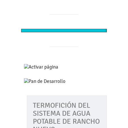
TERMOFICIÓN DEL SISTEMA
INAU
DE AGUA POTABLE DE
CARR
RANCHO NUEVO
- ZOQ
TERMOFICIÓN DEL
SISTEMA DE AGUA
POTABLE DE RANCHO